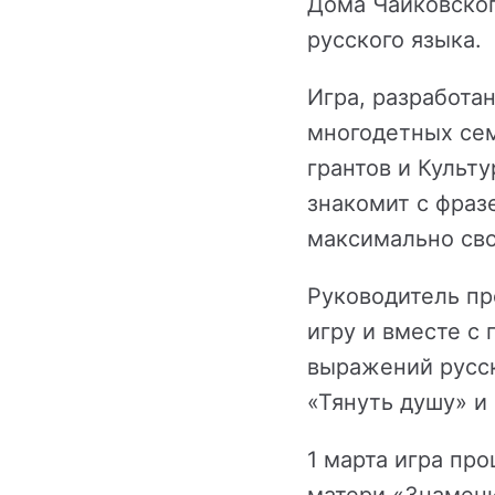
Дома Чайковског
русского языка.
Игра, разработа
многодетных се
грантов и Культ
знакомит с фраз
максимально св
Руководитель пр
игру и вместе с
выражений русск
«Тянуть душу» и
1 марта игра пр