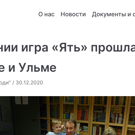
О нас
Новости
Документы и 
нии игра «Ять» прошла
е и Ульме
юди"
30.12.2020