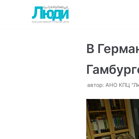
Перейти
к
содержимому
В Герма
Гамбург
автор:
АНО КПЦ "Л