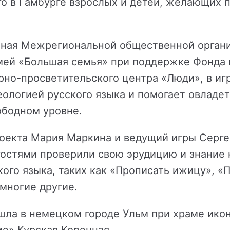
о в Гамбурге взрослых и детей, желающих 
нная Межрегиональной общественной орган
мей «Большая семья» при поддержке Фонда 
урно-просветительского центра «Люди», в и
еологией русского языка и помогает овладе
ободном уровне.
оекта Мария Маркина и ведущий игры Серге
 гостями проверили свою эрудицию и знание
ого языка, таких как «Прописать ижицу», «П
 многие другие.
ошла в немецком городе Ульм при храме ик