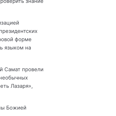
проверить знание
изацией
президентских
гровой форме
ть языком на
й Самат провели
 необычных
еть Лазаря»,
оны Божией