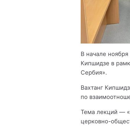
В начале ноября
Кипшидзе в рамк
Сербия».
Вахтанг Кипшидз
по взаимоотнош
Тема лекций — «
церковно-общест