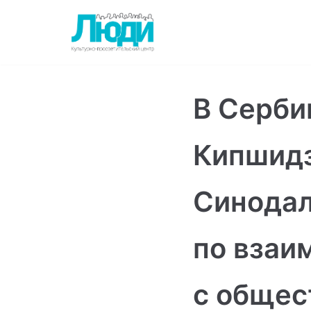
Перейти
к
содержимому
В Серби
Кипшидз
Синодал
по взаи
с общес