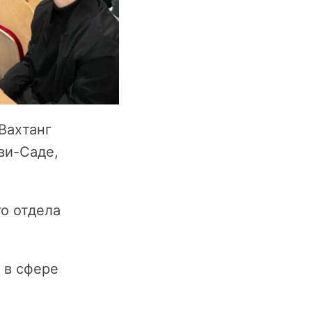
Вахтанг
ви-Саде,
о отдела
 в сфере