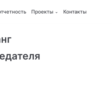
отчетность
Проекты
Контакты
анг
седателя