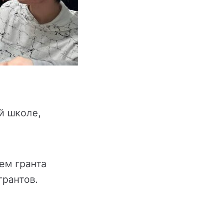
й школе,
ем гранта
грантов.