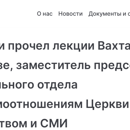
О нас
Новости
Документы и 
и прочел лекции Вахт
е, заместитель пред
ьного отдела
моотношениям Церкви
твом и СМИ