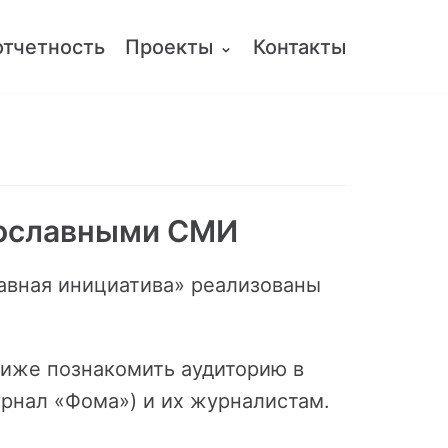
отчетность
Проекты
Контакты
вославными СМИ
лавная инициатива» реализованы
лиже познакомить аудиторию в
рнал «Фома») и их журналистам.