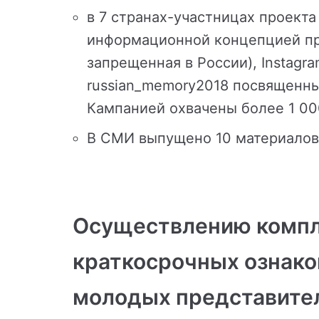
в 7 странах-участницах проект
информационной концепцией про
запрещенная в России), Instagr
russian_memory2018 посвященны
Кампанией охвачены более 1 00
В СМИ выпущено 10 материалов
Осуществлению компл
краткосрочных ознак
молодых представител