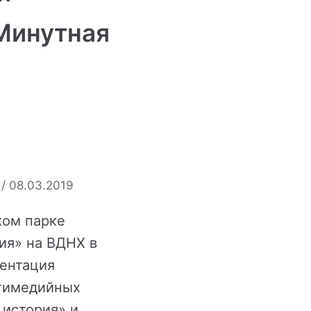
Минутная
08.03.2019
ком парке
ия» на ВДНХ в
ентация
тимедийных
 история» и