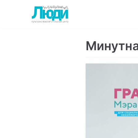
Перейти
к
содержимому
Минутна