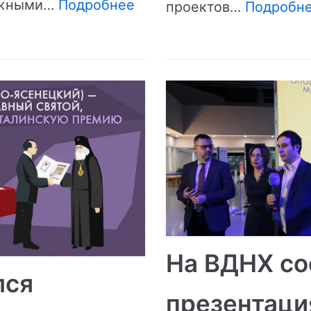
ажными…
Подробнее
проектов…
Подробне
На ВДНХ со
лся
презентаци