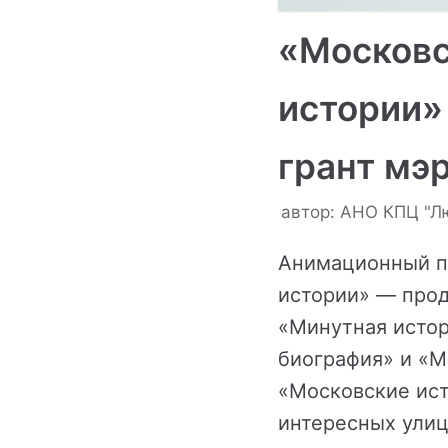
«Москов
истории»
грант мэ
автор:
АНО КПЦ "Л
Анимационный п
истории» — про
«Минутная истор
биография» и «М
«Московские ист
интересных улиц