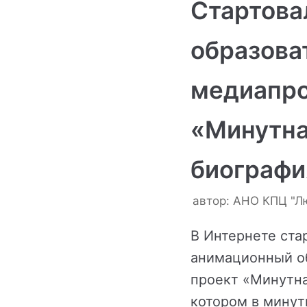
Стартова
образова
медиапр
«Минутн
биографи
автор:
АНО КПЦ "Л
В Интернете ста
анимационный о
проект «Минутна
котором в минут