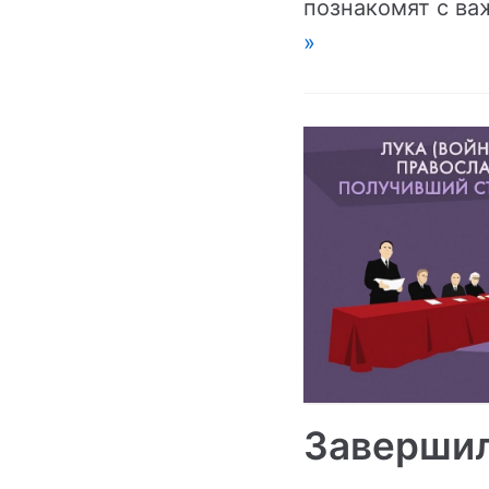
познакомят с в
»
Заверши