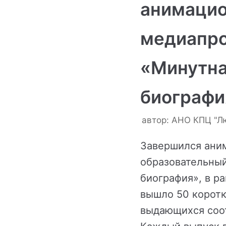
анимаци
медиапр
«Минутн
биографи
автор:
АНО КПЦ "Л
Завершился ани
образовательны
биография», в р
вышло 50 коротк
выдающихся соо