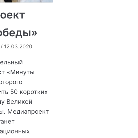
оект
обеды»
12.03.2020
тельный
кт «Минуты
оторого
ить 50 коротких
му Великой
ы. Медиапроект
танет
ационных