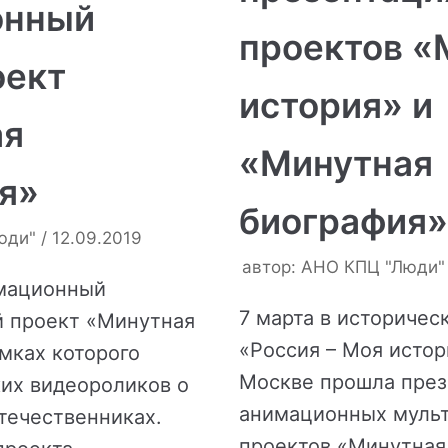
онный
проектов «
оект
история» и
ая
«Минутная
я»
биография»
юди"
12.09.2019
автор:
АНО КПЦ "Люди"
мационный
7 марта в историчес
й проект «Минутная
«Россия – Моя истор
амках которого
Москве прошла през
их видеороликов о
анимационных муль
течественниках.
проектов «Минутная