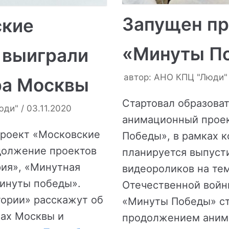
Запущен пр
ские
«Минуты П
 выиграли
автор:
АНО КПЦ "Люди"
ра Москвы
Стартовал образова
юди"
03.11.2020
анимационный прое
роект «Московские
Победы», в рамках к
должение проектов
планируется выпуст
ия», «Минутная
видеороликов на те
инуты победы».
Отечественной войн
ории» расскажут об
«Минуты Победы» с
ах Москвы и
продолжением аним