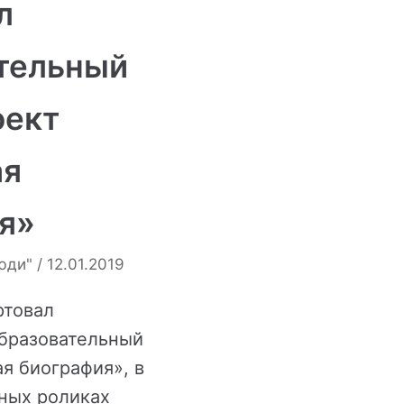
л
тельный
оект
ая
я»
юди"
12.01.2019
ртовал
бразовательный
я биография», в
ных роликах