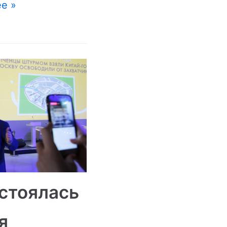
е »
стоялась
я