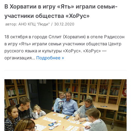
В Хорватии в игру «Ять» играли семьи-
участники общества «ХоРус»
автор:
АНО КПЦ "Люди"
30.12.2020
18 октября в городе Сплит (Хорватия) в отеле Рэдиссон
в игру «Ять» играли семьи участники общества Центр
русского языка и культуры «ХоРус». «ХоРус» —
организация…
Подробнее »